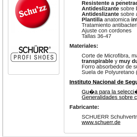
Resistente a penetr
Antideslizante
sobre 
Antideslizante
sobre 
Plantilla
anatomica
in
Tratamiento antibacter
Ajuste con cordones
Tallas 36-47
Materiales:
Corte de Microfibra, m
transpirable
y
muy d
Forro absorbedor de s
Suela de Polyuretano 
Instituto Nacional de Seg
Gu�a para la selecci�
Generalidades sobre c
Fabricante:
SCHUERR Schuhvert
www.schuerr.de