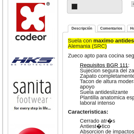
Descripción
Comentarios
H
Suela con
maximo antides
Alemania (SRC)
Zueco apto para cocina se
Requisitos BGR 111
:
Sujecion segura del za
Zapato completamente
Tacon de altura moder
apoyo
Suela antideslizante
Plantilla anatomica e
laboral intenso
Caracteristicas:
Cerrado atr�s
Antiest�tico
Absorcion de impactos 