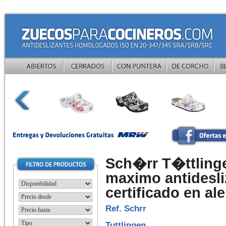
Sch�rr T�ttling
maximo antidesl
certificado en al
Ref.
Schrr
Tuttlingen